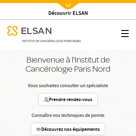
Découvrir ELSAN
Nx:Afficher menu
se menu mobile
Accueil
se menu mobile
Nx:s
Nx:Aller
au
Bienvenue à l'Institut de
contenu
Cancérologie Paris Nord
principal
Vous souhaitez consulter un spécialiste
Prendre rendez-vous
Connaître nos techniques de pointe
Découvrez nos équipements