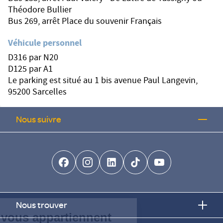
Théodore Bullier
Bus 269, arrêt Place du souvenir Français
Véhicule personnel
D316 par N20
D125 par A1
Le parking est situé au 1 bis avenue Paul Langevin,
95200 Sarcelles
Nous suivre
facebook-brands
instagram
linkedin-brands
tiktok-brands
youtube
Continuer sans accepter
Nous trouver
Vos données vous appartiennent