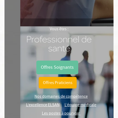
Vous êtes :
Professionnel de
santé
Offres Soignants
Offres Praticiens
Nos domaines de compétence
L’excellence ELSAN
L’équipe médicale
Les postes à pourvoir