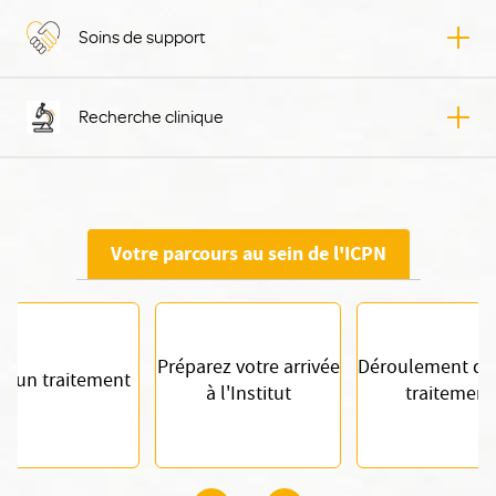
Soins de support
Soins
Recherche clinique
Reche
Votre parcours au sein de l'ICPN
Préparez votre arrivée
Déroulement de 
s un traitement
à l'Institut
traitement