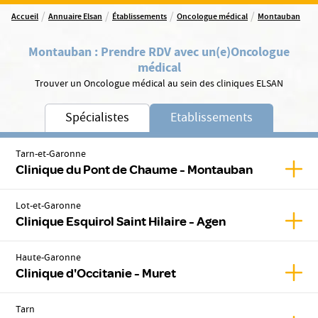
/
/
/
/
Accueil
Annuaire Elsan
Établissements
Oncologue médical
Montauban
Montauban
:
Prendre RDV avec un(e)
Oncologue
médical
Trouver un Oncologue médical au sein des cliniques ELSAN
Spécialistes
Etablissements
Tarn-et-Garonne
Affic
Clinique du Pont de Chaume - Montauban
Lot-et-Garonne
Affich
Clinique Esquirol Saint Hilaire - Agen
Haute-Garonne
Affic
Clinique d'Occitanie - Muret
Tarn