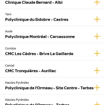
Affic
Clinique Claude Bernard - Albi
Tarn
Affic
Polyclinique du Sidobre - Castres
Aude
Affic
Polyclinique Montréal - Carcassonne
Corrèze
Affic
CMC Les Cèdres - Brive La Gaillarde
Cantal
Affic
CMC Tronquières - Aurillac
Hautes-Pyrénées
Affic
Polyclinique de l’Ormeau - Site Centre - Tarbes
Hautes-Pyrénées
Affic
Polyclinique de l'Ormeau - Tarbes