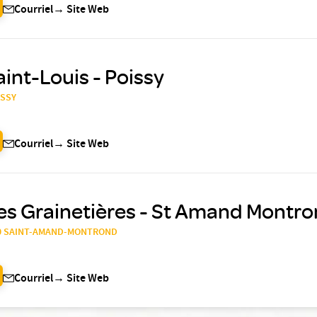
Courriel
→
Site Web
aint-Louis - Poissy
ISSY
Courriel
→
Site Web
es Grainetières - St Amand Montr
200 SAINT-AMAND-MONTROND
Courriel
→
Site Web