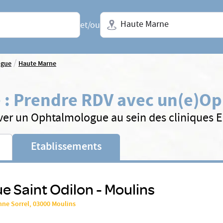
Ville + N° de département, régio
et/ou
/
ogue
Haute Marne
e
:
Prendre RDV avec un(e)
Op
ver un Ophtalmologue au sein des cliniques 
Etablissements
ue Saint Odilon - Moulins
nne Sorrel, 03000 Moulins