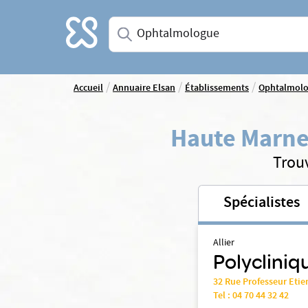
Accueil
Saisissez une spécialité ou un service
/
/
/
Accueil
Annuaire Elsan
Établissements
Ophtalmol
Haute Marn
Trou
Spécialistes
Allier
Polycliniq
32 Rue Professeur Etie
Tel :
04 70 44 32 42