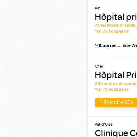
Ain
Hôpital pr
ZA EN PRAGNAT NORD,
Tel :
04 74 38 95 95
Courriel
→
Site W
Cher
Hôpital Pr
210 route de Vouzero
Tel :
02 48 68 84 84
Prendre RDV
Val-d'Oise
Clinique C