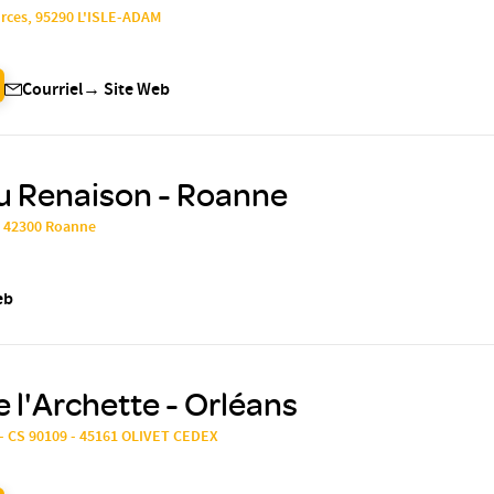
urces, 95290 L'ISLE-ADAM
Courriel
→
Site Web
u Renaison - Roanne
, 42300 Roanne
eb
e l'Archette - Orléans
- CS 90109 - 45161 OLIVET CEDEX