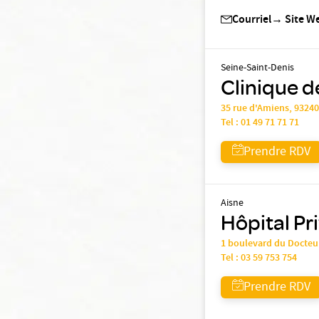
Courriel
→
Site W
Seine-Saint-Denis
Clinique de
35 rue d'Amiens, 9324
Tel :
01 49 71 71 71
Prendre RDV
Aisne
Hôpital Pr
1 boulevard du Docteu
Tel :
03 59 753 754
Prendre RDV