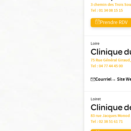
3 chemin des Trois So
Tel :
01 34 08 15 15
Prendre RDV
Loire
Clinique d
75 Rue Général Giraud
Tel :
04 77 44 45 00
Courriel
→
Site W
Loiret
Clinique d
83 rue Jacques Monod 
Tel :
02 38 51 61 71