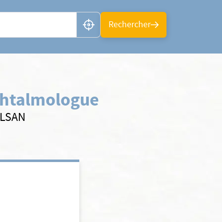
n ou CP
Rechercher
htalmologue
ELSAN