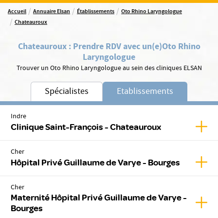
/
/
/
Accueil
Annuaire Elsan
Établissements
Oto Rhino Laryngologue
/
Chateauroux
Chateauroux
:
Prendre RDV avec un(e)
Oto Rhino
Laryngologue
Trouver un Oto Rhino Laryngologue au sein des cliniques ELSAN
Spécialistes
Etablissements
Indre
Affic
Clinique Saint-François - Chateauroux
Cher
Affic
Hôpital Privé Guillaume de Varye - Bourges
Cher
Maternité Hôpital Privé Guillaume de Varye -
Affic
Bourges