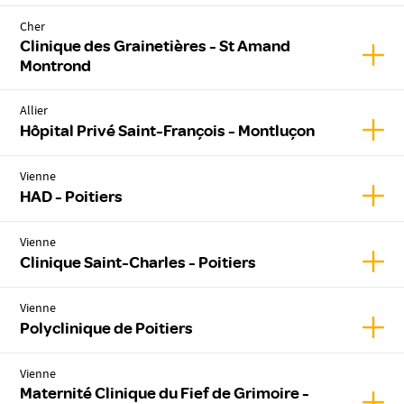
Cher
Clinique des Grainetières - St Amand
Affic
Montrond
Allier
Affic
Hôpital Privé Saint-François - Montluçon
Vienne
Affic
HAD - Poitiers
Vienne
Affic
Clinique Saint-Charles - Poitiers
Vienne
Affic
Polyclinique de Poitiers
Vienne
Maternité Clinique du Fief de Grimoire -
Affic