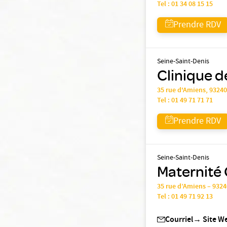
Tel :
01 34 08 15 15
Prendre RDV
Seine-Saint-Denis
Clinique de
35 rue d'Amiens, 9324
Tel :
01 49 71 71 71
Prendre RDV
Seine-Saint-Denis
Maternité C
35 rue d’Amiens – 932
Tel :
01 49 71 92 13
Courriel
→
Site W