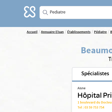
Accueil
Saisissez une spécialité ou un service
/
/
/
/
Accueil
Annuaire Elsan
Établissements
Pédiatre
Beaumo
T
Spécialistes
Aisne
Hôpital Pr
1 boulevard du Docteu
Tel :
03 59 753 754