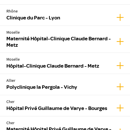
Rhône
Affic
Clinique du Parc - Lyon
Moselle
Maternité Hôpital-Clinique Claude Bernard -
Affic
Metz
Moselle
Affic
Hôpital-Clinique Claude Bernard - Metz
Allier
Affich
Polyclinique la Pergola - Vichy
Cher
Affic
Hôpital Privé Guillaume de Varye - Bourges
Cher
Maternité Hôpital Privé Guillaume de Varye -