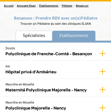
/
/
/
/
Accueil
Annuaire Elsan
Établissements
Pédiatre
Besancon
Besancon
:
Prendre RDV avec un(e)
Pédiatre
Trouver un Pédiatre au sein des cliniques ELSAN
Spécialistes
Etablissements
Doubs
Affic
Polyclinique de Franche-Comté - Besançon
Ain
Affic
Hôpital privé d'Ambérieu
Meurthe-et-Moselle
Affic
Maternité Polyclinique Majorelle - Nancy
Meurthe-et-Moselle
Affic
Polyclinique Majorelle - Nancy