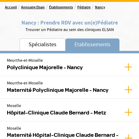
/
/
/
/
Accueil
Annuaire Elsan
Établissements
Pédiatre
Nancy
Nancy
:
Prendre RDV avec un(e)
Pédiatre
Trouver un Pédiatre au sein des cliniques ELSAN
Spécialistes
Etablissements
Meurthe-et-Moselle
Affic
Polyclinique Majorelle - Nancy
Meurthe-et-Moselle
Affic
Maternité Polyclinique Majorelle - Nancy
Moselle
Affic
Hôpital-Clinique Claude Bernard - Metz
Moselle
Maternité Hôpital-Clinique Claude Bernard -
Affic