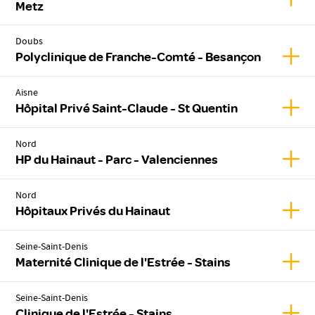
Metz
Doubs
Affic
Polyclinique de Franche-Comté - Besançon
Aisne
Affic
Hôpital Privé Saint-Claude - St Quentin
Nord
Affic
HP du Hainaut - Parc - Valenciennes
Nord
Affic
Hôpitaux Privés du Hainaut
Seine-Saint-Denis
Affich
Maternité Clinique de l'Estrée - Stains
Seine-Saint-Denis
Affich
Clinique de l'Estrée - Stains