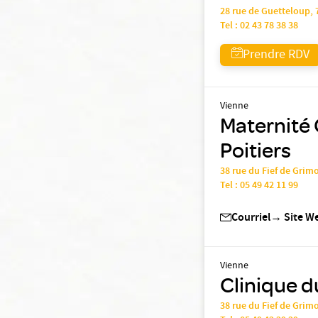
28 rue de Guetteloup,
Tel :
02 43 78 38 38
Prendre RDV
Vienne
Maternité 
Poitiers
38 rue du Fief de Grim
Tel :
05 49 42 11 99
Courriel
→
Site W
Vienne
Clinique du
38 rue du Fief de Grim