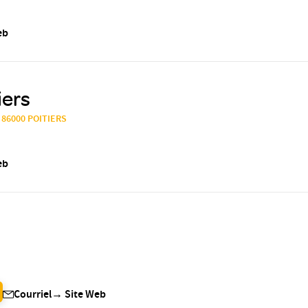
eb
iers
, 86000 POITIERS
eb
Courriel
→
Site Web