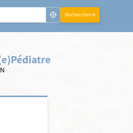
n ou CP
Rechercher
(e)
Pédiatre
AN