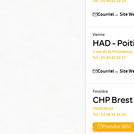
Tel :
05 49 42 29 29
Courriel
→
Site W
Vienne
HAD - Poit
3 rue de la Providence
Tel :
05 49 42 26 17
Courriel
→
Site W
Finistère
CHP Brest
29200 Brest
Tel :
02 98 34 29 29
Prendre RDV