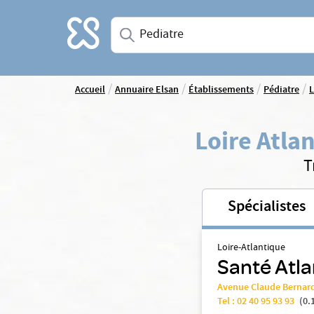
Accueil
Saisissez une spécialité ou un service
/
/
/
/
Accueil
Annuaire Elsan
Établissements
Pédiatre
L
Loire Atla
T
Spécialistes
Loire-Atlantique
Santé Atla
Avenue Claude Bernar
Tel :
02 40 95 93 93
(
0.