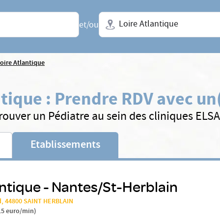
Ville + N° de département, régio
et/ou
oire Atlantique
ntique
:
Prendre RDV avec un
rouver un Pédiatre au sein des cliniques ELS
Etablissements
ntique - Nantes/St-Herblain
d, 44800 SAINT HERBLAIN
15 euro/min
)