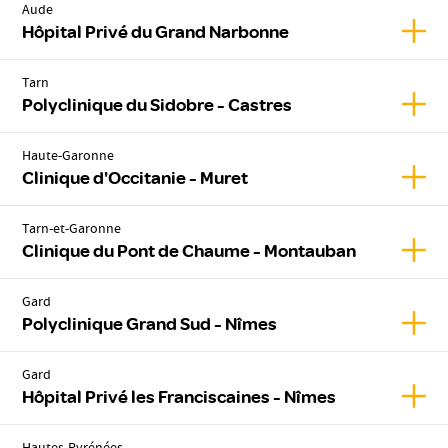
Aude
Affic
Hôpital Privé du Grand Narbonne
Tarn
Affic
Polyclinique du Sidobre - Castres
Haute-Garonne
Affic
Clinique d'Occitanie - Muret
Tarn-et-Garonne
Affic
Clinique du Pont de Chaume - Montauban
Gard
Affic
Polyclinique Grand Sud - Nîmes
Gard
Affic
Hôpital Privé les Franciscaines - Nîmes