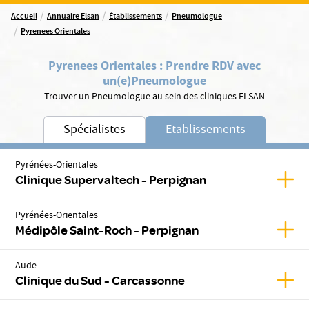
/
/
/
Accueil
Annuaire Elsan
Établissements
Pneumologue
/
Pyrenees Orientales
Pyrenees Orientales
:
Prendre RDV avec
un(e)
Pneumologue
Trouver un Pneumologue au sein des cliniques ELSAN
Spécialistes
Etablissements
Pyrénées-Orientales
Affic
Clinique Supervaltech - Perpignan
Pyrénées-Orientales
Affic
Médipôle Saint-Roch - Perpignan
Aude
Affic
Clinique du Sud - Carcassonne