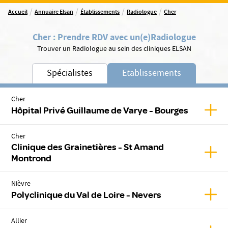
/
/
/
/
Accueil
Annuaire Elsan
Établissements
Radiologue
Cher
Cher
:
Prendre RDV avec un(e)
Radiologue
Trouver un Radiologue au sein des cliniques ELSAN
Spécialistes
Etablissements
Cher
Affic
Hôpital Privé Guillaume de Varye - Bourges
Cher
Clinique des Grainetières - St Amand
Affic
Montrond
Nièvre
Affic
Polyclinique du Val de Loire - Nevers
Allier