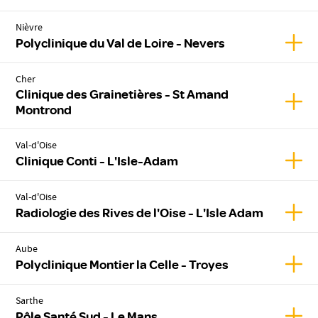
Nièvre
Affic
Polyclinique du Val de Loire - Nevers
Cher
Clinique des Grainetières - St Amand
Affic
Montrond
Val-d'Oise
Affic
Clinique Conti - L'Isle-Adam
Val-d'Oise
Affic
Radiologie des Rives de l'Oise - L'Isle Adam
Aube
Affic
Polyclinique Montier la Celle - Troyes
Sarthe
Affic
Pôle Santé Sud - Le Mans