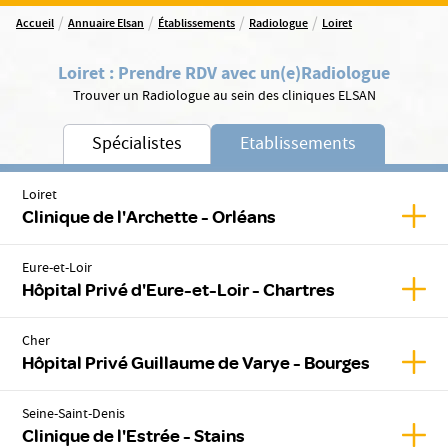
/
/
/
/
Accueil
Annuaire Elsan
Établissements
Radiologue
Loiret
Loiret
:
Prendre RDV avec un(e)
Radiologue
Trouver un Radiologue au sein des cliniques ELSAN
Spécialistes
Etablissements
Loiret
Affic
Clinique de l'Archette - Orléans
Eure-et-Loir
Affic
Hôpital Privé d'Eure-et-Loir - Chartres
Cher
Affic
Hôpital Privé Guillaume de Varye - Bourges
Seine-Saint-Denis
Affich
Clinique de l'Estrée - Stains