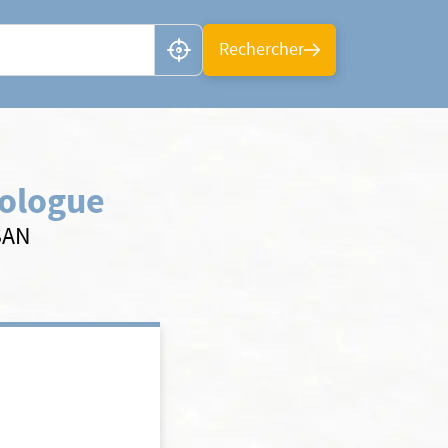
n ou CP
Rechercher
ologue
SAN