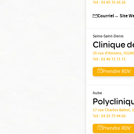
Tel :
01 85 76 26 26
Courriel
→
Site W
Seine-Saint-Denis
Clinique de
35 rue d'Amiens, 9324
Tel :
01 49 71 71 71
Prendre RDV
Aube
Polycliniqu
17 rue Charles Balte
Tel :
03 25 75 94 66
Prendre RDV