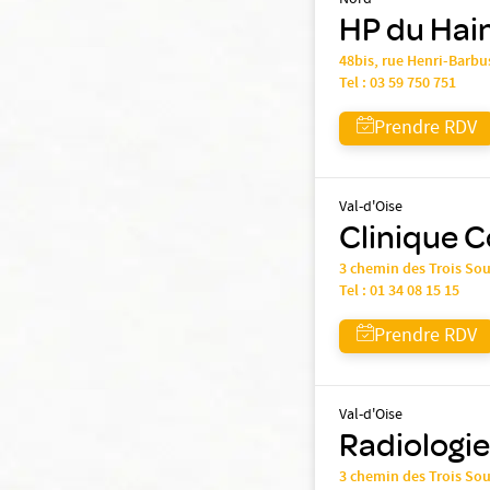
Nord
HP du Hain
48bis, rue Henri-Barb
Tel :
03 59 750 751
Prendre RDV
Val-d'Oise
Clinique C
3 chemin des Trois So
Tel :
01 34 08 15 15
Prendre RDV
Val-d'Oise
Radiologie
3 chemin des Trois Sou