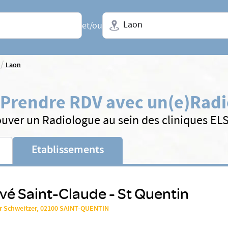
Ville + N° de département, régio
et/ou
/
Laon
Prendre RDV avec un(e)
Radi
ouver un Radiologue au sein des cliniques EL
Etablissements
ivé Saint-Claude - St Quentin
r Schweitzer, 02100 SAINT-QUENTIN