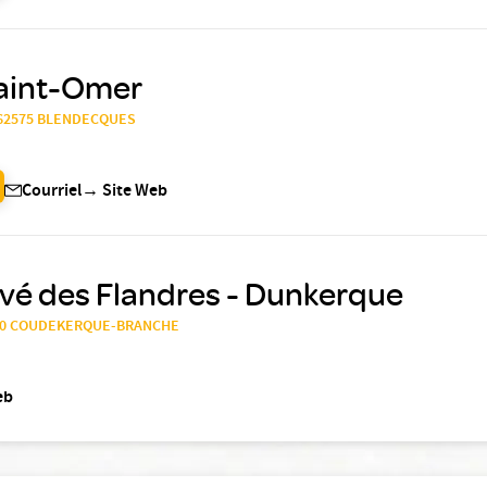
Saint-Omer
, 62575 BLENDECQUES
Courriel
→
Site Web
ivé des Flandres - Dunkerque
9210 COUDEKERQUE-BRANCHE
eb