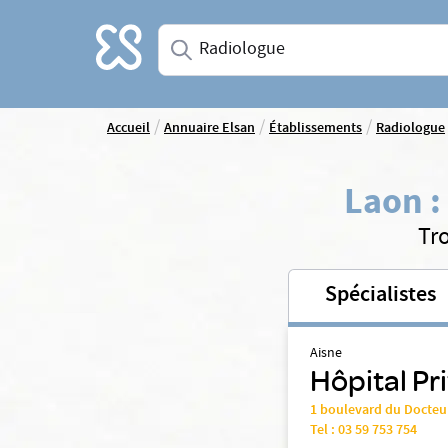
Accueil
Saisissez une spécialité ou un service
/
/
/
Accueil
Annuaire Elsan
Établissements
Radiologue
Laon
:
Tr
Spécialistes
Aisne
Hôpital Pr
1 boulevard du Docteu
Tel :
03 59 753 754