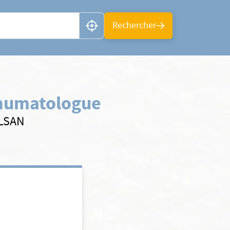
n ou CP
Rechercher
humatologue
ELSAN