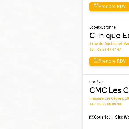
Prendre RDV
Lot-et-Garonne
Clinique Es
1 rue du Docteur et 
Tel :
05 53 47 47 47
Prendre RDV
Corrèze
CMC Les Cè
Impasse Les Cèdres, 1
Tel :
05 55 88 88 88
Courriel
→
Site W