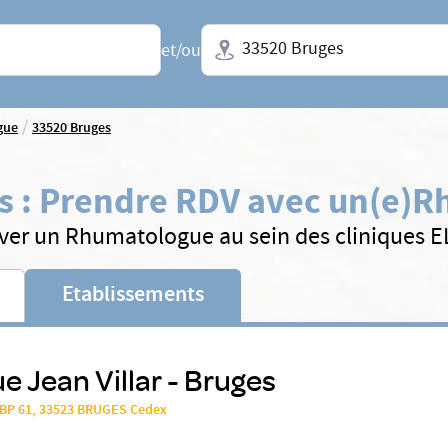
Ville + N° de département, régio
et/ou
/
gue
33520 Bruges
s
:
Prendre RDV avec un(e)
R
ver un Rhumatologue au sein des cliniques 
Etablissements
e Jean Villar - Bruges
 BP 61, 33523 BRUGES Cedex