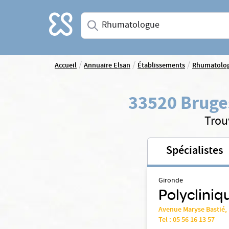
Accueil
Saisissez une spécialité ou un service
/
/
/
Accueil
Annuaire Elsan
Établissements
Rhumatolo
33520 Bruge
Trou
Spécialistes
Gironde
Polycliniqu
Avenue Maryse Bastié,
Tel :
05 56 16 13 57