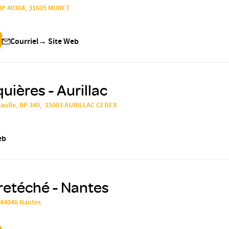
 BP 40304, 31605 MURET
Courriel
→
Site Web
ières - Aurillac
Gaulle, BP 349, 15003 AURILLAC CEDEX
eb
retéché - Nantes
, 44046 Nantes