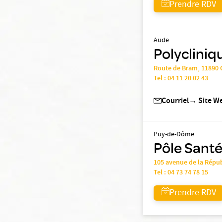
Prendre RDV
Aude
Polycliniq
Route de Bram, 1189
Tel :
04 11 20 02 43
Courriel
→
Site W
Puy-de-Dôme
Pôle Santé
105 avenue de la Rép
Tel :
04 73 74 78 15
Prendre RDV