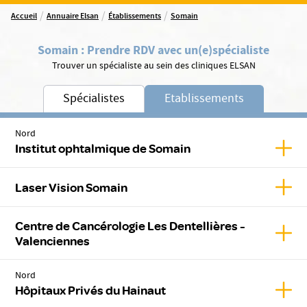
/
/
/
Accueil
Annuaire Elsan
Établissements
Somain
Somain
:
Prendre RDV avec un(e)
spécialiste
Trouver un spécialiste au sein des cliniques ELSAN
Spécialistes
Etablissements
Nord
Affic
Institut ophtalmique de Somain
Affic
Laser Vision Somain
Centre de Cancérologie Les Dentellières -
Affic
Valenciennes
Nord
Affic
Hôpitaux Privés du Hainaut