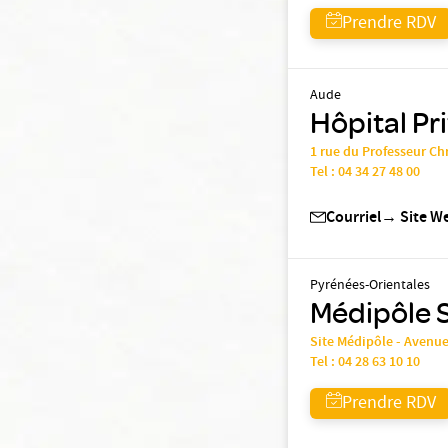
Prendre RDV
Aude
Hôpital P
1 rue du Professeur Ch
Tel :
04 34 27 48 00
Courriel
→
Site W
Pyrénées-Orientales
Médipôle 
Site Médipôle - Avenu
Tel :
04 28 63 10 10
Prendre RDV