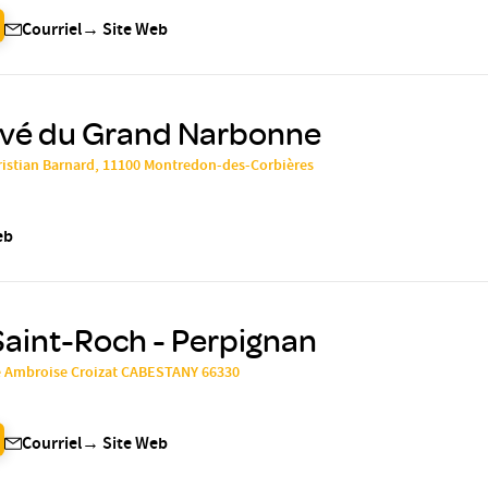
Courriel
→
Site Web
rivé du Grand Narbonne
ristian Barnard, 11100 Montredon-des-Corbières
eb
Saint-Roch - Perpignan
e Ambroise Croizat CABESTANY 66330
Courriel
→
Site Web