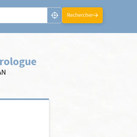
n ou CP
Rechercher
rologue
AN