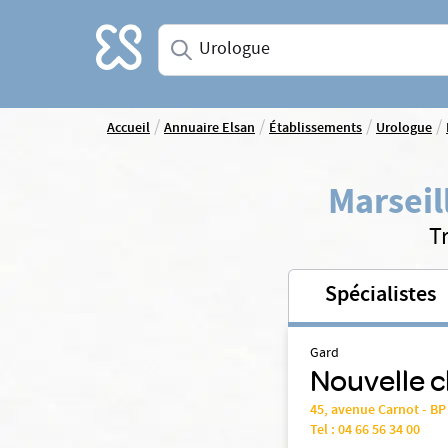
Accueil
Saisissez une spécialité ou un service
/
/
/
/
Accueil
Annuaire Elsan
Établissements
Urologue
Marseil
T
Spécialistes
Gard
Nouvelle c
45, avenue Carnot - B
Tel :
04 66 56 34 00