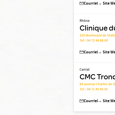
Courriel
→
Site W
Rhône
Clinique d
155 Boulevard de Stali
Tel :
04 72 44 88 00
Courriel
→
Site W
Cantal
CMC Tronqu
83 avenue Charles de 
Tel :
04 71 45 45 45
Courriel
→
Site W