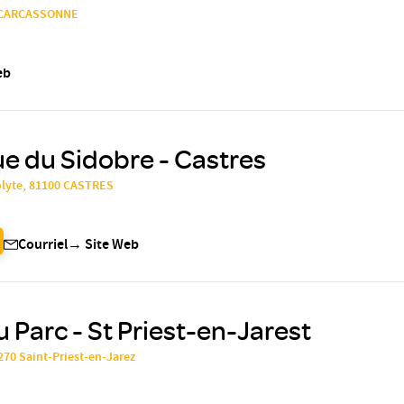
0 CARCASSONNE
eb
ue du Sidobre - Castres
olyte, 81100 CASTRES
Courriel
→
Site Web
u Parc - St Priest-en-Jarest
2270 Saint-Priest-en-Jarez