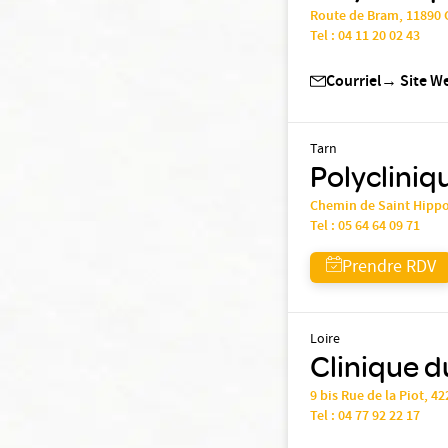
Route de Bram, 1189
Tel :
04 11 20 02 43
Courriel
→
Site W
Tarn
Polycliniq
Chemin de Saint Hipp
Tel :
05 64 64 09 71
Prendre RDV
Loire
Clinique d
9 bis Rue de la Piot, 4
Tel :
04 77 92 22 17