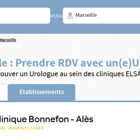
Ville + N° de département, régio
et/ou
Marseille
le
:
Prendre RDV avec un(e)
U
rouver un Urologue au sein des cliniques ELS
Etablissements
linique Bonnefon - Alès
P 80 - 30104 ALES CEDEX