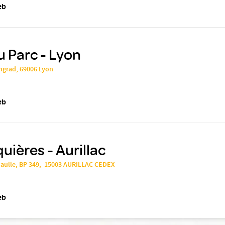
eb
u Parc - Lyon
ngrad, 69006 Lyon
eb
ières - Aurillac
Gaulle, BP 349, 15003 AURILLAC CEDEX
eb