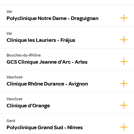
Var
Affic
Polyclinique Notre Dame - Draguignan
Var
Affich
Clinique les Lauriers - Fréjus
Bouches-du-Rhône
Affic
GCS Clinique Jeanne d'Arc - Arles
Vaucluse
Affic
Clinique Rhône Durance - Avignon
Vaucluse
Affic
Clinique d'Orange
Gard
Affic
Polyclinique Grand Sud - Nîmes