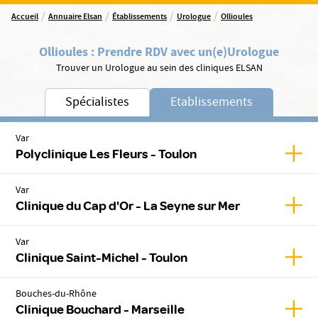
/
/
/
/
Accueil
Annuaire Elsan
Établissements
Urologue
Ollioules
Ollioules
:
Prendre RDV avec un(e)
Urologue
Trouver un Urologue au sein des cliniques ELSAN
Spécialistes
Etablissements
Var
Affic
Polyclinique Les Fleurs - Toulon
Var
Affic
Clinique du Cap d'Or - La Seyne sur Mer
Var
Affic
Clinique Saint-Michel - Toulon
Bouches-du-Rhône
Affic
Clinique Bouchard - Marseille