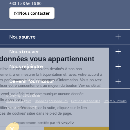
+33 1 58 56 16 80
Nous contacter
Nous suivre
Continuer sans accepter
Nous trouver
Vos données vous appartiennent
Nous rejoindre
ELSAN utilise sur ce site des cookies destinés à son bon
fonctionnement, à en mesurer la fréquentation et, avec votre accord à
évaluer les performances des campagnes d’information. Vous pouvez
Devenir fournisseur
personnaliser votre consentement au moyen du bouton
Voir en détail
.
Elsan ne vend, ne cède et ne communique aucune donnée
© Copyright 2026
Elsan
personnelle à des tiers.
-
-
-
-
Mentions Légales
Données personnelles
Gestion des cookies
Droits & Devoirs
Agence digitale : VOID
Pour modifier vos préférences par la suite, cliquez sur le lien
'Préférences de cookies' situé dans le pied de page.
Consentements certifiés par