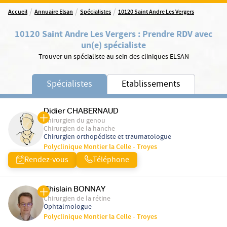
/
/
/
Accueil
Annuaire Elsan
Spécialistes
10120 Saint Andre Les Vergers
10120 Saint Andre Les Vergers
:
Prendre RDV avec
un(e) spécialiste
Trouver un spécialiste au sein des cliniques ELSAN
Spécialistes
Etablissements
Didier CHABERNAUD
Chirurgien du genou
Chirurgien de la hanche
Chirurgien orthopédiste et traumatologue
Polyclinique Montier la Celle - Troyes
Rendez-vous
Téléphone
Ghislain BONNAY
Chirurgien de la rétine
Ophtalmologue
Polyclinique Montier la Celle - Troyes