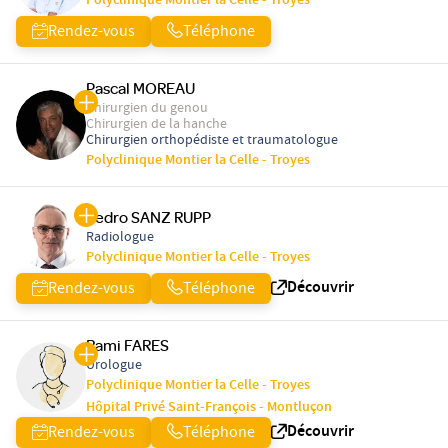
Polyclinique Montier la Celle - Troyes
Rendez-vous
Téléphone
Pascal MOREAU
Chirurgien du genou
Chirurgien de la hanche
Chirurgien orthopédiste et traumatologue
Polyclinique Montier la Celle - Troyes
Pedro SANZ RUPP
Radiologue
Polyclinique Montier la Celle - Troyes
Découvrir
Rendez-vous
Téléphone
Rami FARES
Urologue
Polyclinique Montier la Celle - Troyes
Hôpital Privé Saint-François - Montluçon
Découvrir
Rendez-vous
Téléphone