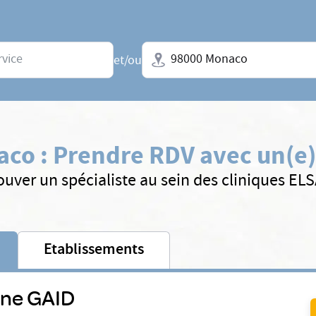
Ville + N° de département, régio
et/ou
aco
:
Prendre RDV avec un(e) 
ouver un spécialiste au sein des cliniques EL
Etablissements
ne GAID