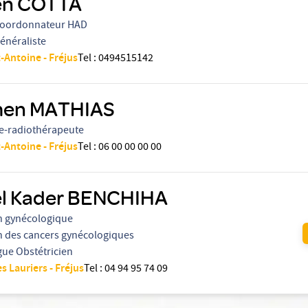
en COTTA
coordonnateur HAD
énéraliste
-Antoine - Fréjus
Tel
:
0494515142
en MATHIAS
e-radiothérapeute
-Antoine - Fréjus
Tel
:
06 00 00 00 00
l Kader BENCHIHA
n gynécologique
n des cancers gynécologiques
ue Obstétricien
es Lauriers - Fréjus
Tel
:
04 94 95 74 09