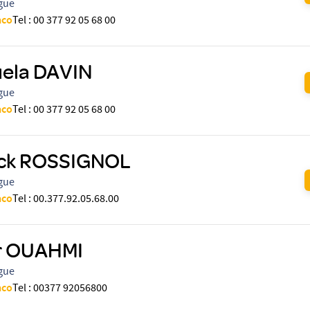
gue
aco
Tel
:
00 377 92 05 68 00
ela DAVIN
gue
aco
Tel
:
00 377 92 05 68 00
ick ROSSIGNOL
gue
aco
Tel
:
00.377.92.05.68.00
r OUAHMI
gue
aco
Tel
:
00377 92056800