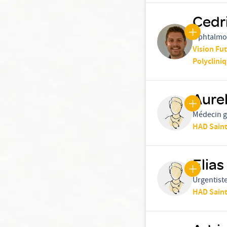
Cedr
Ophtalmo
Vision Fu
Polyclini
Aure
Médecin g
HAD Saint
Elias
Urgentist
HAD Saint