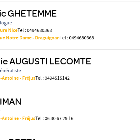
ic GHETEMME
logue
ture Nice
Tel
:
0494680368
que Notre Dame - Draguignan
Tel
:
0494680368
lie AUGUSTI LECOMTE
énéraliste
-Antoine - Fréjus
Tel
:
0494515142
 IMAN
e
-Antoine - Fréjus
Tel
:
06 30 67 29 16