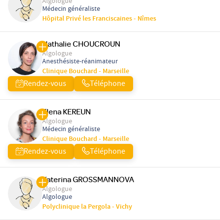
Algologue
Médecin généraliste
Hôpital Privé les Franciscaines - Nîmes
Nathalie CHOUCROUN
Algologue
Anesthésiste-réanimateur
Clinique Bouchard - Marseille
Rendez-vous
Téléphone
Elena KEREUN
Algologue
Médecin généraliste
Clinique Bouchard - Marseille
Rendez-vous
Téléphone
Katerina GROSSMANNOVA
Algologue
Algologue
Polyclinique la Pergola - Vichy