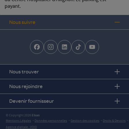
du Centre Hospitalier d'Avignon. Le parking est
payant.
Nous suivre
facebook-brands
instagram
linkedin-brands
tiktok-brands
youtube
Nous trouver
Nous rejoindre
Devenir fournisseur
© Copyright 2026
Elsan
-
-
-
-
Mentions Légales
Données personnelles
Gestion des cookies
Droits & Devoirs
Agence digitale : VOID