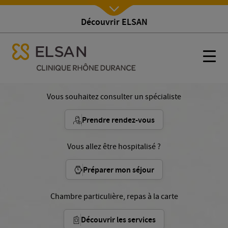
Découvrir ELSAN
Nx:Afficher menu
se menu mobile
Accueil
se menu mobile
Nx:s
Nx:Aller
au
Vous souhaitez consulter un spécialiste
contenu
principal
Prendre rendez-vous
Vous allez être hospitalisé ?
Préparer mon séjour
Chambre particulière, repas à la carte
Découvrir les services