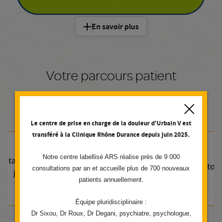
En savoir plus
Votre parcours patient
Fermer
Votre séjour
Votre rendez-vous
Le centre de prise en charge de la douleur d'Urbain V est
transféré à la Clinique Rhône Durance depuis juin 2025.
Notre centre labellisé ARS réalise près de 9 000
pitalisation de
Hospitalisation
Ambulatoir
consultations par an et accueille plus de 700 nouveaux
jour
patients annuellement.
Équipe pluridisciplinaire :
Dr Sixou, Dr Roux, Dr Degani, psychiatre, psychologue,