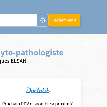
n ou CP
Rechercher
yto-pathologiste
iques ELSAN
Prochain RDV disponible à proximté