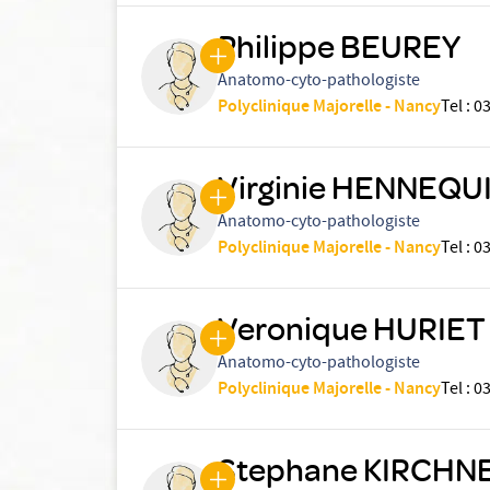
Philippe BEUREY
Anatomo-cyto-pathologiste
Polyclinique Majorelle - Nancy
Tel
:
03
Virginie HENNEQU
Anatomo-cyto-pathologiste
Polyclinique Majorelle - Nancy
Tel
:
03
Veronique HURIET
Anatomo-cyto-pathologiste
Polyclinique Majorelle - Nancy
Tel
:
03
Stephane KIRCHN