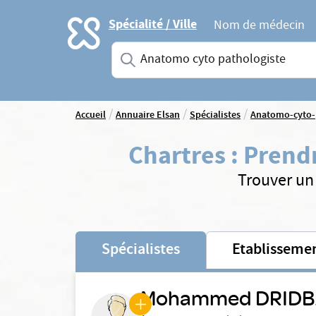
Accueil
Spécialité / Ville
Nom de médecin
Saisissez une spécialité ou un service
/
/
/
Accueil
Annuaire Elsan
Spécialistes
Anatomo-cyto-
Chartres
:
Prendr
Trouver un
Spécialistes
Etablisseme
Mohammed DRID