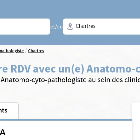
Ville + N° de département, régio
et/ou
/
pathologiste
Chartres
e RDV avec un(e) Anatomo-c
 Anatomo-cyto-pathologiste au sein des clin
nts
BA