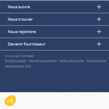
Nous suivre
Nous trouver
Nous rejoindre
Devenir fournisseur
© Copyright 2026
Elsan
-
-
-
-
Mentions Légales
Données personnelles
Gestion des cookies
Droits & Devoirs
Agence digitale : VOID