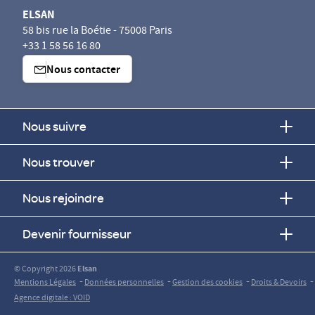
ELSAN
58 bis rue la Boétie - 75008 Paris
+33 1 58 56 16 80
Nous contacter
Nous suivre
Nous trouver
Nous rejoindre
Devenir fournisseur
© Copyright 2026
Elsan
-
-
-
-
Mentions Légales
Données personnelles
Gestion des cookies
Droits & Devoirs
Agence digitale : VOID