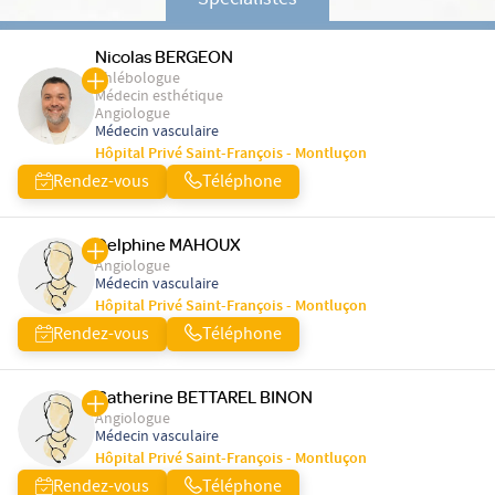
Spécialistes
Nicolas BERGEON
Phlébologue
Médecin esthétique
Angiologue
Médecin vasculaire
Hôpital Privé Saint-François - Montluçon
Rendez-vous
Téléphone
Delphine MAHOUX
Angiologue
Médecin vasculaire
Hôpital Privé Saint-François - Montluçon
Rendez-vous
Téléphone
Catherine BETTAREL BINON
Angiologue
Médecin vasculaire
Hôpital Privé Saint-François - Montluçon
Rendez-vous
Téléphone