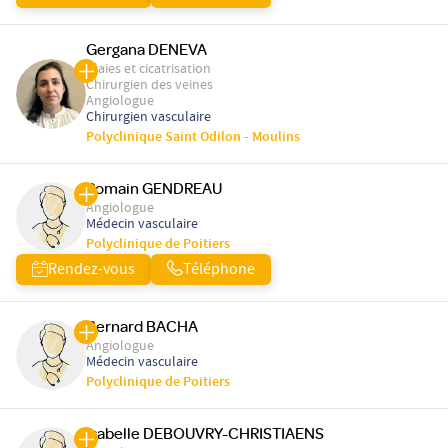
Gergana DENEVA
Plaies et cicatrisation
Chirurgien des veines
Angiologue
Chirurgien vasculaire
Polyclinique Saint Odilon - Moulins
Romain GENDREAU
Angiologue
Médecin vasculaire
Polyclinique de Poitiers
Rendez-vous
Téléphone
Bernard BACHA
Angiologue
Médecin vasculaire
Polyclinique de Poitiers
Isabelle DEBOUVRY-CHRISTIAENS