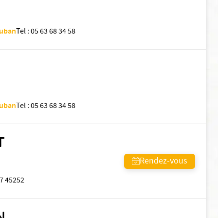
auban
Tel
:
05 63 68 34 58
auban
Tel
:
05 63 68 34 58
T
Rendez-vous
7 45252
N