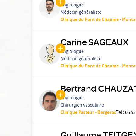
Angiologue
Médecin généraliste
Clinique du Pont de Chaume - Mont
Carine SAGEAUX
Angiologue
Médecin généraliste
Clinique du Pont de Chaume - Mont
Bertrand CHAUZA
Angiologue
Chirurgien vasculaire
Clinique Pasteur - Bergerac
Tel
:
05 53
Guillaume TEITGE