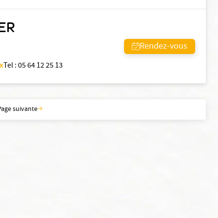
ER
Rendez-vous
ux
Tel
:
05 64 12 25 13
Page suivante