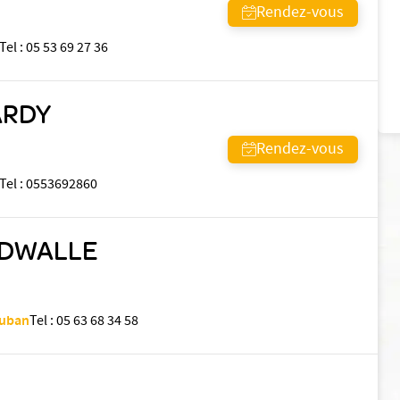
Rendez-vous
Tel
:
05 53 69 27 36
ARDY
Rendez-vous
Tel
:
0553692860
NDWALLE
auban
Tel
:
05 63 68 34 58