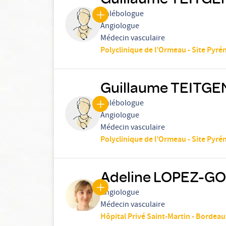
Phlébologue
Angiologue
Médecin vasculaire
Polyclinique de l’Ormeau - Site Pyré
Guillaume TEITGE
Phlébologue
Angiologue
Médecin vasculaire
Polyclinique de l’Ormeau - Site Pyré
Adeline LOPEZ-G
Angiologue
Médecin vasculaire
Hôpital Privé Saint-Martin - Bordea