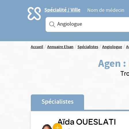
Accueil
Spécialité / Ville
Nom de médecin
Saisissez une spécialité ou un service
/
/
/
/
Accueil
Annuaire Elsan
Spécialistes
Angiologue
A
Agen
:
Tr
Spécialistes
Aïda OUESLATI