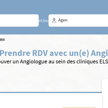
Ville + N° de département, régio
et/ou
gen
Prendre RDV avec un(e) Ang
ouver un Angiologue au sein des cliniques EL