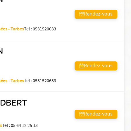
Rendez-vous
nées - Tarbes
Tel
:
0531520633
N
Rendez-vous
nées - Tarbes
Tel
:
0531520633
ODBERT
Rendez-vous
ux
Tel
:
05 64 12 25 13