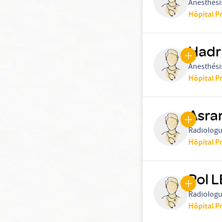
Anesthési
Hôpital P
Hadr
Anesthési
Hôpital P
Asra
Radiolog
Hôpital P
Pol 
Radiolog
Hôpital P