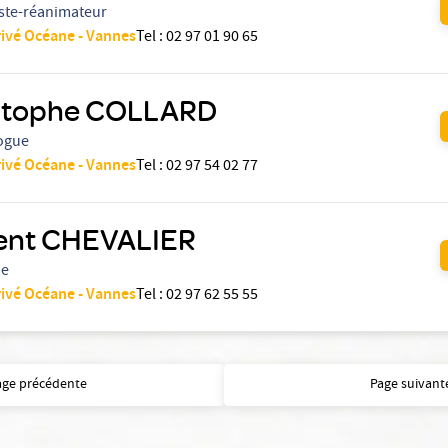
ste-réanimateur
rivé Océane - Vannes
Tel
:
02 97 01 90 65
stophe COLLARD
ogue
rivé Océane - Vannes
Tel
:
02 97 54 02 77
ent CHEVALIER
ue
rivé Océane - Vannes
Tel
:
02 97 62 55 55
age précédente
Page suivant