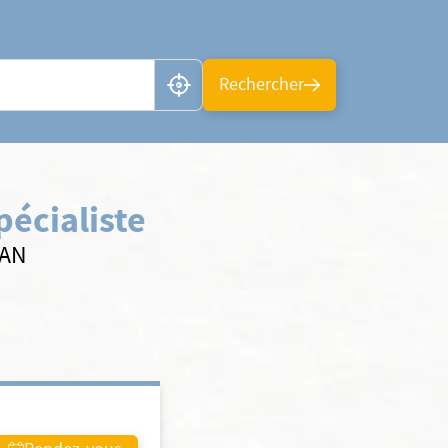
n ou CP
Rechercher
pécialiste
SAN