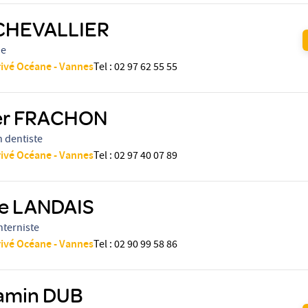
 CHEVALLIER
ue
rivé Océane - Vannes
Tel
:
02 97 62 55 55
er FRACHON
n dentiste
rivé Océane - Vannes
Tel
:
02 97 40 07 89
le LANDAIS
nterniste
rivé Océane - Vannes
Tel
:
02 90 99 58 86
amin DUB