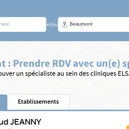
Ville + N° de département, régio
et/ou
t
:
Prendre RDV avec un(e) s
ouver un spécialiste au sein des cliniques EL
Etablissements
ud JEANNY