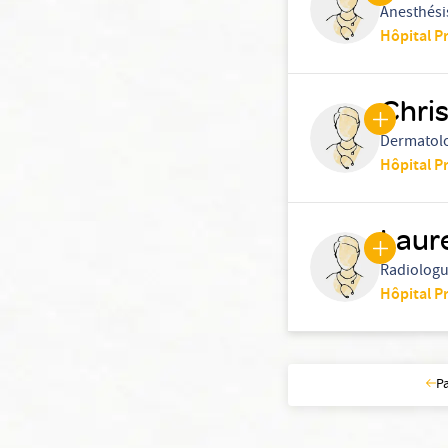
Anesthési
Hôpital P
Chri
Dermatol
Hôpital P
Laur
Radiolog
Hôpital P
P