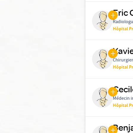
Eric
Radiolog
Hôpital P
Xavi
Chirurgie
Hôpital P
Ceci
Médecin i
Hôpital P
Benj