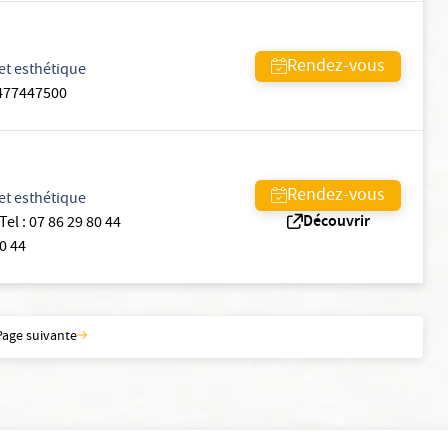
Rendez-vous
et esthétique
477447500
Rendez-vous
et esthétique
Découvrir
Tel
:
07 86 29 80 44
0 44
Page suivante