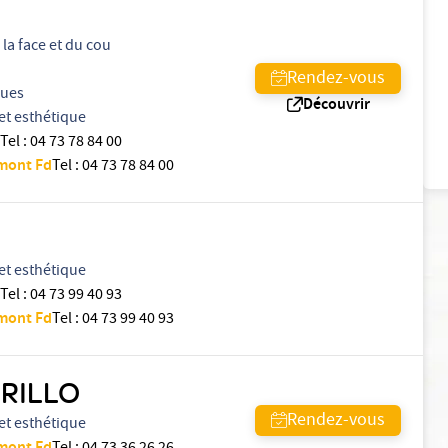
la face et du cou
Rendez-vous
ques
Découvrir
et esthétique
Tel
:
04 73 78 84 00
rmont Fd
Tel
:
04 73 78 84 00
et esthétique
Tel
:
04 73 99 40 93
rmont Fd
Tel
:
04 73 99 40 93
GRILLO
Rendez-vous
et esthétique