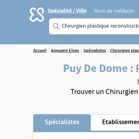
Accueil
Spécialité / Ville
Nom de médecin
Saisissez une spécialité ou un service
/
/
/
Accueil
Annuaire Elsan
Spécialistes
Chirurgien plas
Puy De Dome
:
Trouver un Chirurgien 
Spécialistes
Etablisseme