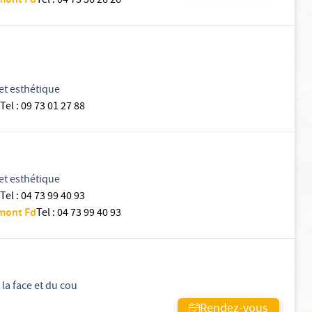
rmont Fd
Tel
:
04 73 36 26 26
et esthétique
Tel
:
09 73 01 27 88
et esthétique
Tel
:
04 73 99 40 93
rmont Fd
Tel
:
04 73 99 40 93
la face et du cou
Rendez-vous