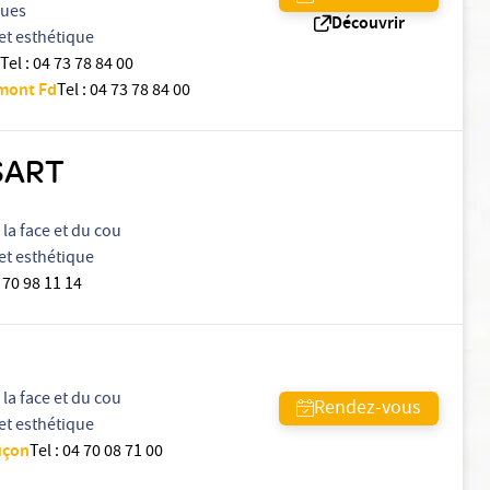
ques
Découvrir
et esthétique
Tel
:
04 73 78 84 00
rmont Fd
Tel
:
04 73 78 84 00
SART
la face et du cou
et esthétique
 70 98 11 14
la face et du cou
Rendez-vous
et esthétique
uçon
Tel
:
04 70 08 71 00