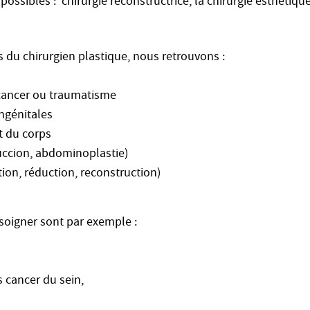
ossibles : chirurgie reconstructrice, la chirurgie esthétique
s du chirurgien plastique, nous retrouvons :
 cancer ou traumatisme
ngénitales
t du corps
succion, abdominoplastie)
on, réduction, reconstruction)
 soigner sont par exemple :
 cancer du sein,