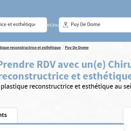
Ville + N° de département, régio
et/ou
/
tique reconstructrice et esthétique
Puy De Dome
Prendre RDV avec un(e) Chiru
reconstructrice et esthétiqu
plastique reconstructrice et esthétique au s
nts