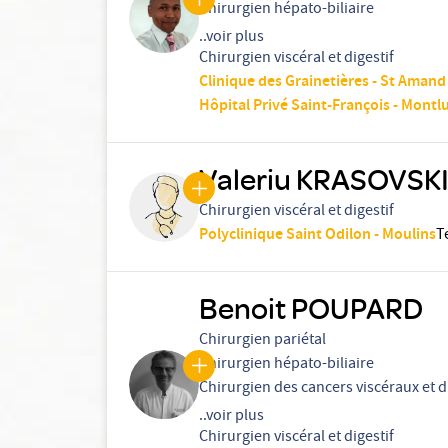
Chirurgien hépato-biliaire
..voir plus
Chirurgien viscéral et digestif
Clinique des Grainetières - St Aman
Hôpital Privé Saint-François - Montl
Valeriu KRASOVSK
Chirurgien viscéral et digestif
Polyclinique Saint Odilon - Moulins
T
Benoit POUPARD
Chirurgien pariétal
Chirurgien hépato-biliaire
Chirurgien des cancers viscéraux et d
..voir plus
Chirurgien viscéral et digestif