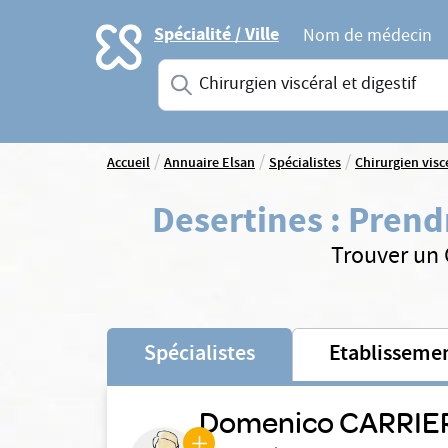
Accueil
Spécialité / Ville
Nom de médecin
Saisissez une spécialité ou un service
/
/
/
Accueil
Annuaire Elsan
Spécialistes
Chirurgien viscé
Desertines
:
Prendr
Trouver un C
Spécialistes
Etablisseme
Domenico CARRIE