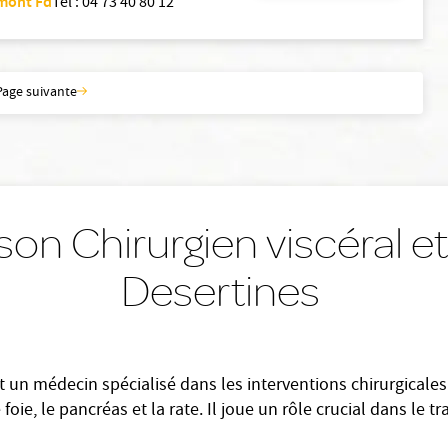
rmont Fd
Tel
:
04 73 40 80 12
Page suivante
on Chirurgien viscéral et 
Desertines
est un médecin spécialisé dans les interventions chirurgicale
e foie, le pancréas et la rate. Il joue un rôle crucial dans l