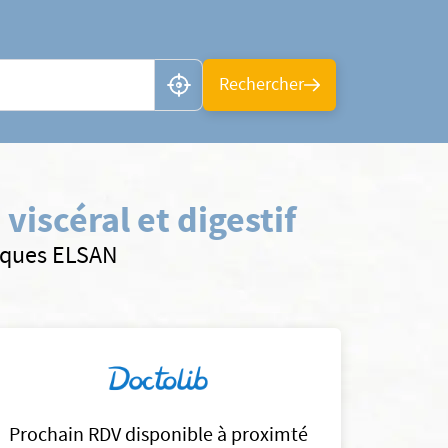
n ou CP
Rechercher
iscéral et digestif
iniques ELSAN
Prochain RDV disponible à proximté