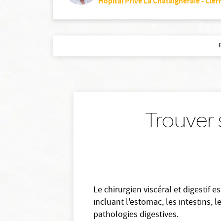
Hôpital Privé La Chataigneraie - Cle
Trouver s
Le chirurgien viscéral et digestif 
incluant l'estomac, les intestins, l
pathologies digestives.