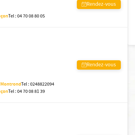
Rendez-vous
uçon
Tel
:
04 70 08 80 05
Rendez-vous
d Montrond
Tel
:
0248822094
uçon
Tel
:
04 70 08 81 39