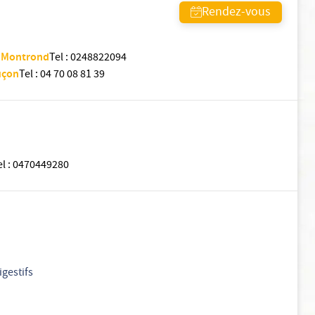
Rendez-vous
d Montrond
Tel
:
0248822094
uçon
Tel
:
04 70 08 81 39
I
el
:
0470449280
igestifs