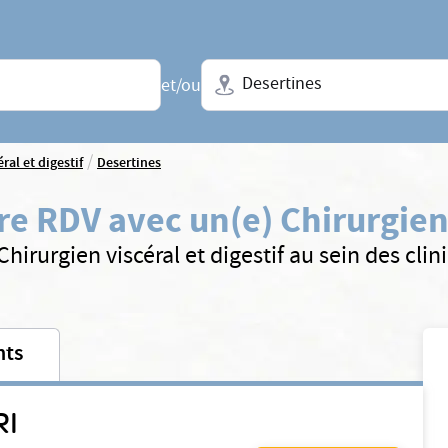
Ville + N° de département, régio
et/ou
/
ral et digestif
Desertines
e RDV avec un(e) Chirurgien v
hirurgien viscéral et digestif au sein des cl
nts
RI