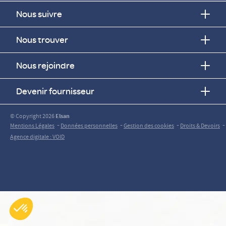
Nous suivre
Nous trouver
Nous rejoindre
Devenir fournisseur
© Copyright 2026
Elsan
-
-
-
-
Mentions Légales
Données personnelles
Gestion des cookies
Droits & Devoirs
Agence digitale : VOID