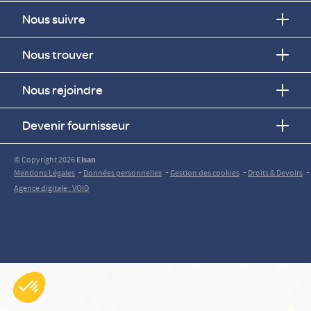
Nous suivre
Nous trouver
Nous rejoindre
Devenir fournisseur
© Copyright 2026
Elsan
-
-
-
-
Mentions Légales
Données personnelles
Gestion des cookies
Droits & Devoirs
Agence digitale : VOID