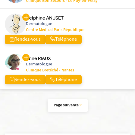
Clinique Bon Secours - Le Puy-en-Velay
Delphine ANUSET
Dermatologue
Centre Médical Paris République
Rendez-vous
Téléphone
Anne RIAUX
Dermatologue
Clinique Bretéché - Nantes
Rendez-vous
Téléphone
Page suivante