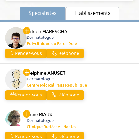
Spécialistes
Etablissements
Adrien MARESCHAL
Dermatologue
Polyclinique du Parc - Dole
Rendez-vous
Téléphone
Delphine ANUSET
Dermatologue
Centre Médical Paris République
Rendez-vous
Téléphone
Anne RIAUX
Dermatologue
Clinique Bretéché - Nantes
Rendez-vous
Téléphone