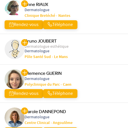
Anne RIAUX
Dermatologue
Clinique Bretéché - Nantes
Rendez-vous
Téléphone
Bruno JOUBERT
Dermatologue esthétique
Dermatologue
Pôle Santé Sud - Le Mans
Clemence GUERIN
Dermatologue
Polyclinique du Parc - Caen
Rendez-vous
Téléphone
Carole DANNEPOND
Dermatologue
Centre Clinical - Angoulême