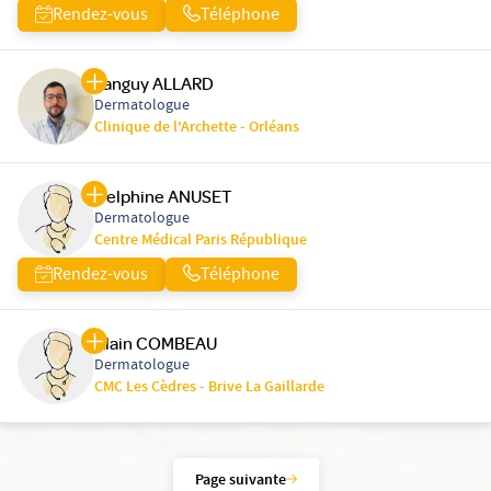
Rendez-vous
Téléphone
Tanguy ALLARD
Dermatologue
Clinique de l'Archette - Orléans
Delphine ANUSET
Dermatologue
Centre Médical Paris République
Rendez-vous
Téléphone
Alain COMBEAU
Dermatologue
CMC Les Cèdres - Brive La Gaillarde
Page suivante