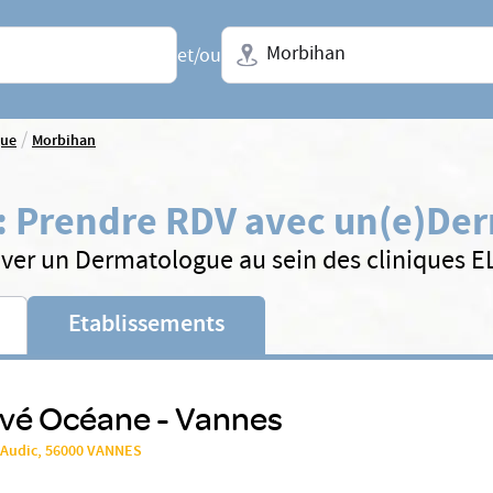
Ville + N° de département, régio
et/ou
/
gue
Morbihan
:
Prendre RDV avec un(e)
Der
ver un Dermatologue au sein des cliniques 
Etablissements
ivé Océane - Vannes
 Audic, 56000 VANNES