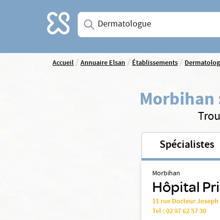
Accueil
Saisissez une spécialité ou un service
/
/
/
Accueil
Annuaire Elsan
Établissements
Dermatolo
Morbihan
Trou
Spécialistes
Morbihan
Hôpital Pr
11 rue Docteur Joseph
Tel :
02 97 62 57 30