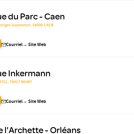
ue du Parc - Caen
Georges Guynemer, 14000 CAEN
Courriel
→
Site Web
que Inkermann
28761, 79027 NIORT
Courriel
→
Site Web
e l'Archette - Orléans