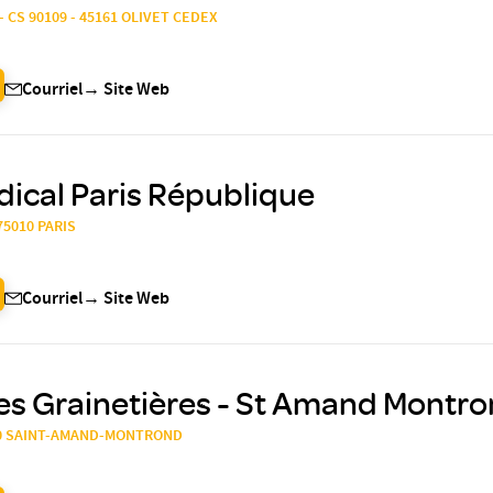
- CS 90109 - 45161 OLIVET CEDEX
Courriel
→
Site Web
ical Paris République
75010 PARIS
Courriel
→
Site Web
es Grainetières - St Amand Montr
200 SAINT-AMAND-MONTROND