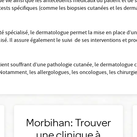
e vie ainsi que les antécédents médicaux du patient et de sa
t tests spécifiques (comme les biopsies cutanées et les dermat
 spécialisé, le dermatologue permet la mise en place d’un
alisé. Il assure également le suivi de ses interventions et p
atient souffrant d’une pathologie cutanée, le dermatologue 
Notamment, les allergologues, les oncologues, les chirurgie
Morbihan: Trouver
une clinique à