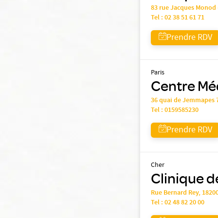
83 rue Jacques Monod 
Tel :
02 38 51 61 71
Prendre RDV
Paris
Centre Méd
36 quai de Jemmapes 
Tel :
0159585230
Prendre RDV
Cher
Clinique d
Rue Bernard Rey, 18
Tel :
02 48 82 20 00