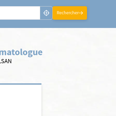
n ou CP
Rechercher
matologue
ELSAN