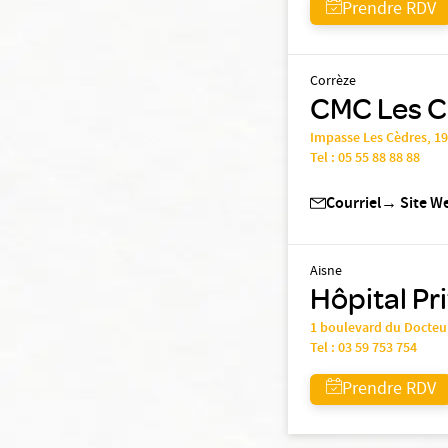
Prendre RDV
Corrèze
CMC Les Cè
Impasse Les Cèdres, 1
Tel :
05 55 88 88 88
Courriel
→
Site W
Aisne
Hôpital Pr
1 boulevard du Docteu
Tel :
03 59 753 754
Prendre RDV