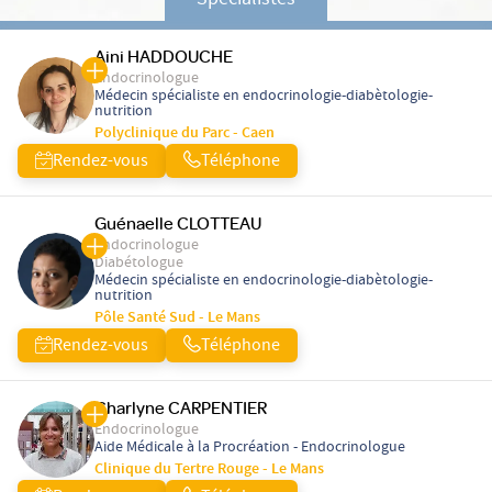
Spécialistes
Aini HADDOUCHE
Endocrinologue
Médecin spécialiste en endocrinologie-diabètologie-
nutrition
Polyclinique du Parc - Caen
Rendez-vous
Téléphone
Guénaelle CLOTTEAU
Endocrinologue
Diabétologue
Médecin spécialiste en endocrinologie-diabètologie-
nutrition
Pôle Santé Sud - Le Mans
Rendez-vous
Téléphone
Charlyne CARPENTIER
Endocrinologue
Aide Médicale à la Procréation - Endocrinologue
Clinique du Tertre Rouge - Le Mans