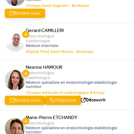
nutrition
Clinique Saint Augustin - Bordeaux
Rendez-vous
Gerard CAMILLERI
Endocrinologue
Diabétologue
Médecin interniste
Hôpital Privé Saint-Martin - Bordeaux
Nesrine HAMOUR
Endocrinologue
Diabétologue
Médecin spécialiste en endocrinologie-diabètologie-
nutrition
Clinique médicale et cardiologique d’Aressy
Découvrir
Rendez-vous
Téléphone
Marie-Pierre ETCHANDY
Endocrinologue
Médecin spécialiste en endocrinologie-diabètologie-
nutrition