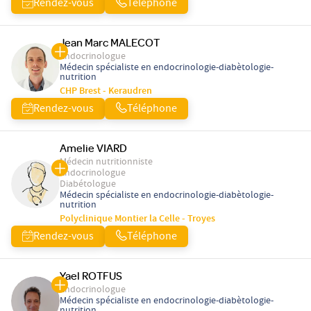
Rendez-vous
Téléphone
Jean Marc MALECOT
Endocrinologue
Médecin spécialiste en endocrinologie-diabètologie-
nutrition
CHP Brest - Keraudren
Rendez-vous
Téléphone
Amelie VIARD
Médecin nutritionniste
Endocrinologue
Diabétologue
Médecin spécialiste en endocrinologie-diabètologie-
nutrition
Polyclinique Montier la Celle - Troyes
Rendez-vous
Téléphone
Yael ROTFUS
Endocrinologue
Médecin spécialiste en endocrinologie-diabètologie-