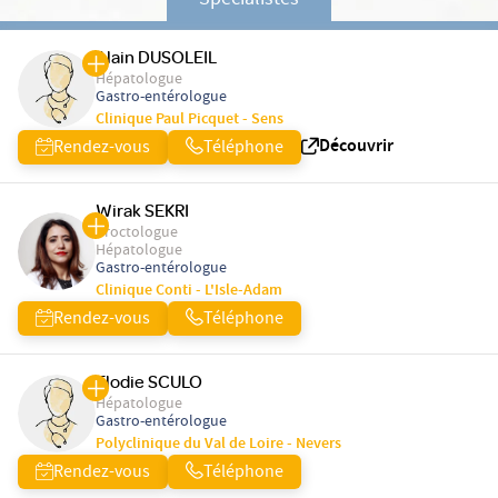
Spécialistes
Alain DUSOLEIL
Hépatologue
Gastro-entérologue
Clinique Paul Picquet - Sens
Découvrir
Rendez-vous
Téléphone
Wirak SEKRI
Proctologue
Hépatologue
Gastro-entérologue
Clinique Conti - L'Isle-Adam
Rendez-vous
Téléphone
Elodie SCULO
Hépatologue
Gastro-entérologue
Polyclinique du Val de Loire - Nevers
Rendez-vous
Téléphone