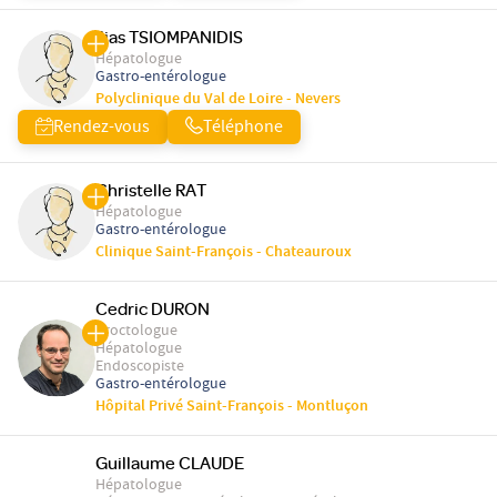
Ilias TSIOMPANIDIS
Hépatologue
Gastro-entérologue
Polyclinique du Val de Loire - Nevers
Rendez-vous
Téléphone
Christelle RAT
Hépatologue
Gastro-entérologue
Clinique Saint-François - Chateauroux
Cedric DURON
Proctologue
Hépatologue
Endoscopiste
Gastro-entérologue
Hôpital Privé Saint-François - Montluçon
Guillaume CLAUDE
Hépatologue