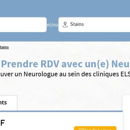
Ville + N° de département, régio
et/ou
tains
:
Prendre RDV avec un(e) Ne
uver un Neurologue au sein des cliniques E
nts
EF