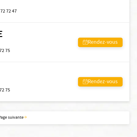
 72 72 47
E
Rendez-vous
 72 75
Rendez-vous
 72 75
Page suivante