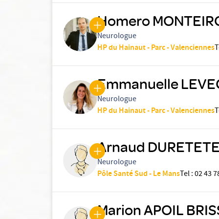
Homero MONTEIR
Neurologue
HP du Hainaut - Parc - Valenciennes
T
Emmanuelle LEV
Neurologue
HP du Hainaut - Parc - Valenciennes
T
Arnaud DURETET
Neurologue
Pôle Santé Sud - Le Mans
Tel
:
02 43 7
Marion APOIL BRI