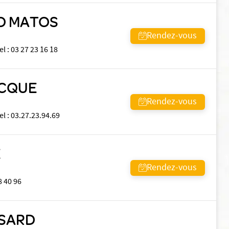
O MATOS
Rendez-vous
el
:
03 27 23 16 18
ECQUE
Rendez-vous
el
:
03.27.23.94.69
E
Rendez-vous
8 40 96
SSARD