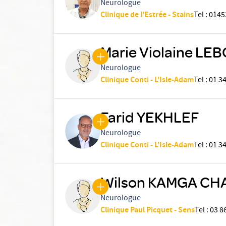
Neurologue
Clinique de l'Estrée - Stains
Tel
:
0145
Marie Violaine L
Neurologue
Clinique Conti - L'Isle-Adam
Tel
:
01 34
Farid YEKHLEF
Neurologue
Clinique Conti - L'Isle-Adam
Tel
:
01 34
Wilson KAMGA C
Neurologue
Clinique Paul Picquet - Sens
Tel
:
03 8