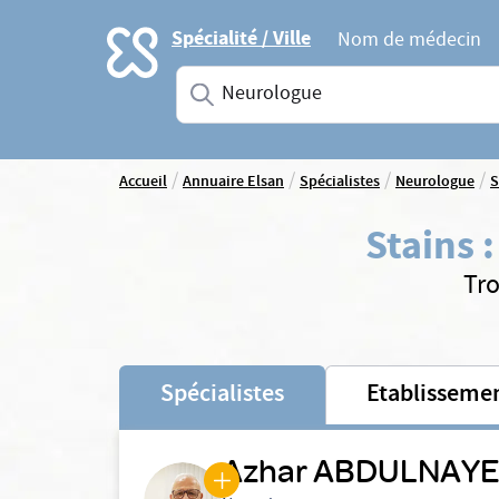
Accueil
Spécialité / Ville
Nom de médecin
Saisissez une spécialité ou un service
/
/
/
/
Accueil
Annuaire Elsan
Spécialistes
Neurologue
S
Stains
Tro
Spécialistes
Etablisseme
Azhar ABDULNAY