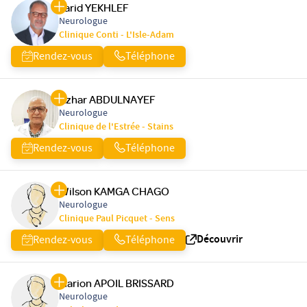
Farid YEKHLEF
Neurologue
Clinique Conti - L'Isle-Adam
Rendez-vous
Téléphone
Azhar ABDULNAYEF
Neurologue
Clinique de l'Estrée - Stains
Rendez-vous
Téléphone
Wilson KAMGA CHAGO
Neurologue
Clinique Paul Picquet - Sens
Découvrir
Rendez-vous
Téléphone
Marion APOIL BRISSARD
Neurologue