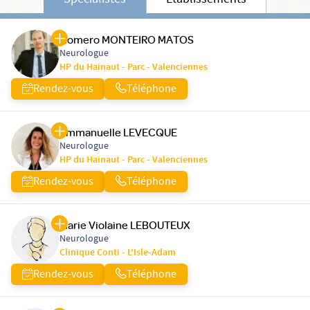
Spécialistes
Etablissements
Homero MONTEIRO MATOS
Neurologue
HP du Hainaut - Parc - Valenciennes
Rendez-vous
Téléphone
Emmanuelle LEVECQUE
Neurologue
HP du Hainaut - Parc - Valenciennes
Rendez-vous
Téléphone
Marie Violaine LEBOUTEUX
Neurologue
Clinique Conti - L'Isle-Adam
Rendez-vous
Téléphone