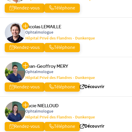
Rendez-vous
Téléphone
Nicolas LEMAILLE
Ophtalmologue
Hôpital Privé des Flandres - Dunkerque
Rendez-vous
Téléphone
Jean-Geoffroy MERY
Ophtalmologue
Hôpital Privé des Flandres - Dunkerque
Découvrir
Rendez-vous
Téléphone
Lucie NIELLOUD
Ophtalmologue
Hôpital Privé des Flandres - Dunkerque
Découvrir
Rendez-vous
Téléphone