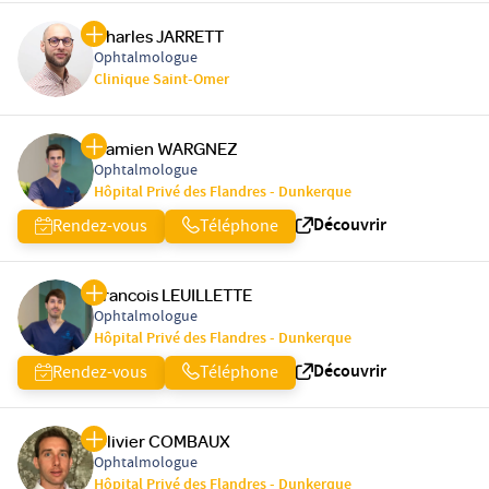
Charles JARRETT
Ophtalmologue
Clinique Saint-Omer
Damien WARGNEZ
Ophtalmologue
Hôpital Privé des Flandres - Dunkerque
Découvrir
Rendez-vous
Téléphone
Francois LEUILLETTE
Ophtalmologue
Hôpital Privé des Flandres - Dunkerque
Découvrir
Rendez-vous
Téléphone
Olivier COMBAUX
Ophtalmologue
Hôpital Privé des Flandres - Dunkerque