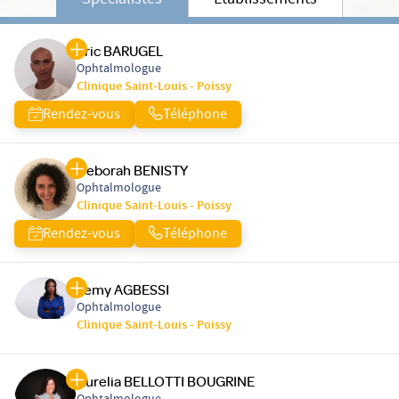
Spécialistes
Etablissements
Eric BARUGEL
Ophtalmologue
Clinique Saint-Louis - Poissy
Rendez-vous
Téléphone
Deborah BENISTY
Ophtalmologue
Clinique Saint-Louis - Poissy
Rendez-vous
Téléphone
Lemy AGBESSI
Ophtalmologue
Clinique Saint-Louis - Poissy
Aurelia BELLOTTI BOUGRINE