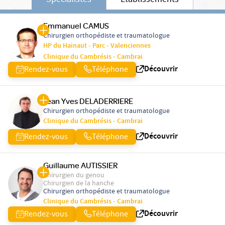
Spécialistes
Etablissements
Emmanuel CAMUS
Chirurgien orthopédiste et traumatologue
HP du Hainaut - Parc - Valenciennes
Clinique du Cambrésis - Cambrai
Découvrir
Rendez-vous
Téléphone
Jean Yves DELADERRIERE
Chirurgien orthopédiste et traumatologue
Clinique du Cambrésis - Cambrai
Découvrir
Rendez-vous
Téléphone
Guillaume AUTISSIER
Chirurgien du genou
Chirurgien de la hanche
Chirurgien orthopédiste et traumatologue
Clinique du Cambrésis - Cambrai
Découvrir
Rendez-vous
Téléphone