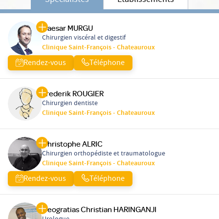
Spécialistes
Etablissements
Caesar MURGU
Chirurgien viscéral et digestif
Clinique Saint-François - Chateauroux
Rendez-vous
Téléphone
Frederik ROUGIER
Chirurgien dentiste
Clinique Saint-François - Chateauroux
Christophe ALRIC
Chirurgien orthopédiste et traumatologue
Clinique Saint-François - Chateauroux
Rendez-vous
Téléphone
Deogratias Christian HARINGANJI