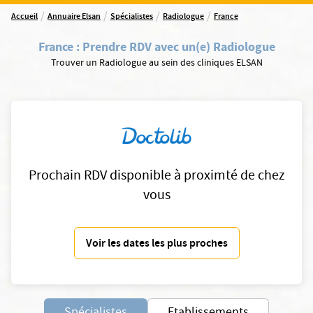
/
/
/
/
Accueil
Annuaire Elsan
Spécialistes
Radiologue
France
France
:
Prendre RDV avec un(e) Radiologue
Trouver un Radiologue au sein des cliniques ELSAN
Prochain RDV disponible à proximté de chez
vous
Voir les dates les plus proches