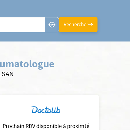
n ou CP
Rechercher
humatologue
ELSAN
Prochain RDV disponible à proximté