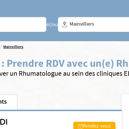
Ville + N° de département, régio
et/ou
/
Mainvilliers
:
Prendre RDV avec un(e) R
ver un Rhumatologue au sein des cliniques 
nts
DI
Rendez-vous