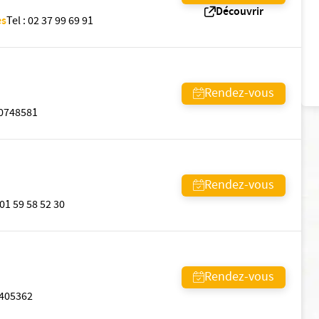
Découvrir
es
Tel
:
02 37 99 69 91
Rendez-vous
0748581
Rendez-vous
01 59 58 52 30
Rendez-vous
405362