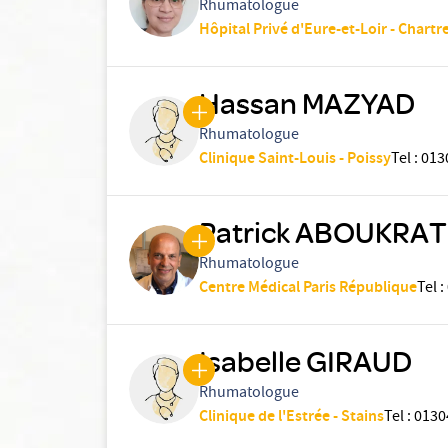
Rhumatologue
Hôpital Privé d'Eure-et-Loir - Chartr
Hassan MAZYAD
Rhumatologue
Clinique Saint-Louis - Poissy
Tel
:
013
Patrick ABOUKRAT
Rhumatologue
Centre Médical Paris République
Tel
:
Isabelle GIRAUD
Rhumatologue
Clinique de l'Estrée - Stains
Tel
:
0130