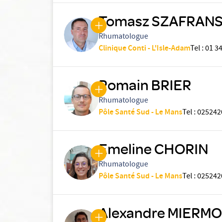
Tomasz SZAFRANS
Rhumatologue
Clinique Conti - L'Isle-Adam
Tel
:
01 34
Romain BRIER
Rhumatologue
Pôle Santé Sud - Le Mans
Tel
:
025242
Emeline CHORIN
Rhumatologue
Pôle Santé Sud - Le Mans
Tel
:
025242
Alexandre MIERM