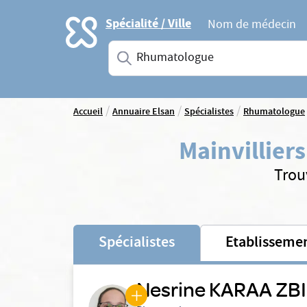
Accueil
Spécialité / Ville
Nom de médecin
Saisissez une spécialité ou un service
/
/
/
Accueil
Annuaire Elsan
Spécialistes
Rhumatologue
Mainvilliers
Trou
Spécialistes
Etablisseme
Nesrine KARAA ZBI