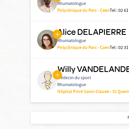
Rhumatologue
Polyclinique du Parc - Caen
Tel
:
02 61
Alice DELAPIERRE
Rhumatologue
Polyclinique du Parc - Caen
Tel
:
02 31
Willy VANDELAND
Médecin du sport
Rhumatologue
Hôpital Privé Saint-Claude - St Quen