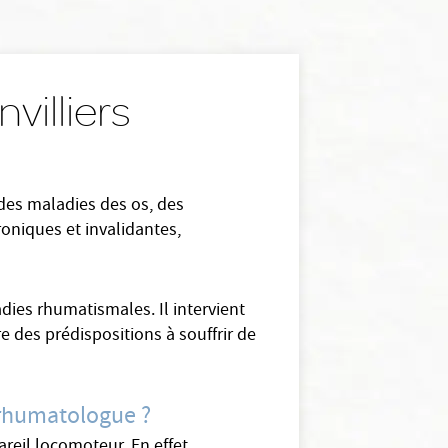
villiers
 des maladies des os, des
roniques et invalidantes,
dies rhumatismales. Il intervient
e des prédispositions à souffrir de
n rhumatologue ?
reil locomoteur. En effet,