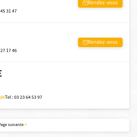
Rendez-vous
 45 31 47
Rendez-vous
 27 17 46
E
tin
Tel
:
03 23 64 53 97
Page suivante