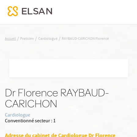
RAYBAUD-CARICHON Florence
/
/
/
Accueil
Praticien
Cardiologue
RAYBAUD-CARICHON Florence
Nx:Aller
au
contenu
principal
Dr Florence RAYBAUD-
CARICHON
Cardiologue
Conventionné secteur :
1
Adresse du cabinet de Cardiologue Dr Florence