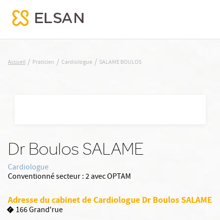
SALAME BOULOS
/
/
/
Accueil
Praticien
Cardiologue
SALAME BOULOS
Nx:Aller
au
contenu
principal
Dr Boulos SALAME
Cardiologue
Conventionné secteur :
2 avec OPTAM
Adresse du cabinet de Cardiologue Dr Boulos SALAME
166 Grand'rue