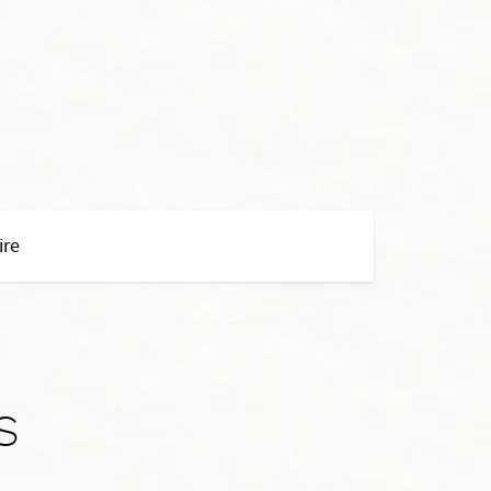
ire
s