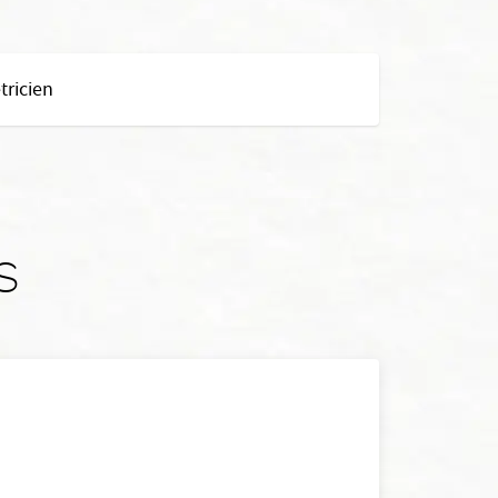
ricien
s