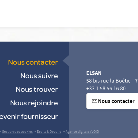
Nous contacter
ELSAN
Nous suivre
58 bis rue la Boétie - 
Nous trouver
+33 1 58 56 16 80
Nous contacter
Nous rejoindre
evenir fournisseur
sez vos Options
s paramètres de confidentialité, en garantissant la con
-
-
-
Gestion des cookies
Droits & Devoirs
Agence digitale : VOID