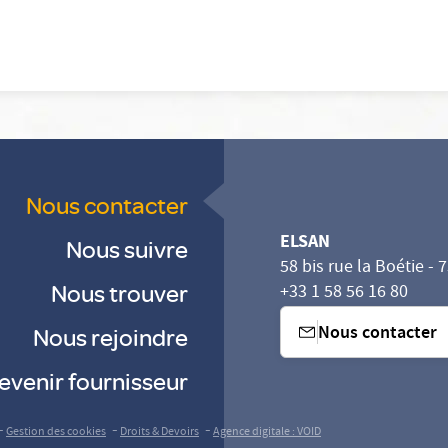
Nous contacter
ELSAN
Nous suivre
58 bis rue la Boétie - 
Nous trouver
+33 1 58 56 16 80
Nous contacter
Nous rejoindre
evenir fournisseur
sez vos Options
s paramètres de confidentialité, en garantissant la con
-
-
-
Gestion des cookies
Droits & Devoirs
Agence digitale : VOID