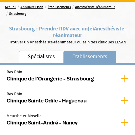
/
/
/
Accueil
Annuaire Elsan
Établissements
Anesthésiste-réanimateur
/
Strasbourg
Strasbourg
:
Prendre RDV avec un(e)
Anesthésiste-
réanimateur
Trouver un Anesthésiste-réanimateur au sein des cliniques ELSAN
Spécialistes
Etablissements
Bas-Rhin
Affic
Clinique de l'Orangerie - Strasbourg
Bas-Rhin
Affic
Clinique Sainte Odile - Haguenau
Meurthe-et-Moselle
Affic
Clinique Saint-André - Nancy