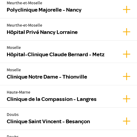
Meurthe-et-Moselle
Affic
Polyclinique Majorelle - Nancy
Meurthe-et-Moselle
Affic
Hôpital Privé Nancy Lorraine
Moselle
Affic
Hôpital-Clinique Claude Bernard - Metz
Moselle
Affic
Clinique Notre Dame - Thionville
Haute-Marne
Affic
Clinique de la Compassion - Langres
Doubs
Affic
Clinique Saint Vincent - Besançon