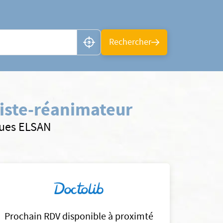
n ou CP
Rechercher
iste-réanimateur
ques ELSAN
Prochain RDV disponible à proximté