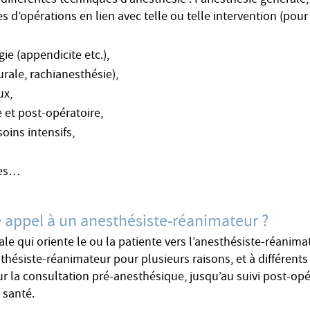
différentes techniques d’anesthésie : l'anesthésie générale, 
s d’opérations en lien avec telle ou telle intervention (pour
ie (appendicite etc.),
rale, rachianesthésie),
ux,
 et post-opératoire,
oins intensifs,
les…
 appel à un anesthésiste-réanimateur ?
cale qui oriente le ou la patiente vers l’anesthésiste-réanim
hésiste-réanimateur pour plusieurs raisons, et à différents
r la consultation pré-anesthésique, jusqu’au suivi post-opér
 santé.