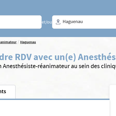
Ville + N° de département, régio
et/ou
/
éanimateur
Haguenau
dre RDV avec un(e) Anesthés
n Anesthésiste-réanimateur au sein des clini
nts