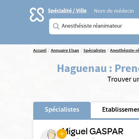
Accueil
Spécialité / Ville
Nom de médecin
Saisissez une spécialité ou un service
/
/
/
Accueil
Annuaire Elsan
Spécialistes
Anesthésiste-r
Haguenau
:
Pren
Trouver u
Spécialistes
Etablisseme
Miguel GASPAR